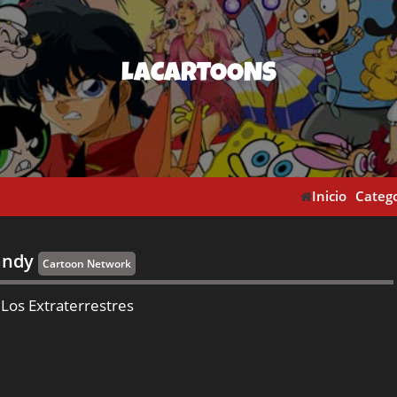
LACARTOONS
Inicio
Catego
Mandy
Cartoon Network
 Los Extraterrestres