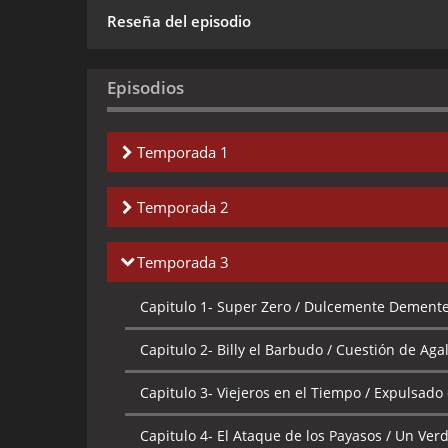
Reseña del episodio
Episodios
Temporada 1
Capitulo 1-
Presentando a Puro Hueso / Esquele
Temporada 2
Capitulo 2-
¡Sal de mi Mente! / ¡Ponte Vivo! / 
Capitulo 1-
Billy es Papá / ¡Ponte Listo! / El 
Temporada 3
Capitulo 3-
Del Odio al Amor hay un Paso / Un
Capitulo 2-
El Hijo de Orco / La Hermana Puro 
Capitulo 1-
Super Zero / Dulcemente Dement
Capitulo 4-
¿Puro Hueso o Gregory? / Puro Hue
Capitulo 3-
Sombras a las 5 en punto / El terr
Capitulo 2-
Billy el Barbudo / Cuestión de Agal
Capitulo 5-
Algo Tonto va a Pasar / La Sorpres
Capitulo 4-
Puro Hueso por un Día / La Pollo Bo
Capitulo 3-
Viejeros en el Tiempo / Expulsado
Capitulo 6-
Billy se está Reproduciendo / Ren
Capitulo 5-
Noche De Brujas De Billy Y Mandy
Capitulo 4-
El Ataque de los Payasos / Un Ver