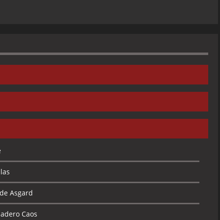
tos en el Baño / El Día al Revés
Dilema Mortal
Programa de Puro Hueso
a Receta para el Desastre / Un Tonto Deseo
Hueso / ¡La Gran Carrera del Go-Kart 3000!
e
so Contra Mamá / sabe a Pollo
or del Caballero Negro
las
a de Puro Hueso / Bestias y Despiadados
la / Los Pasillos del Tiempo
 de Asgard
é-Gado, Exterminador de Espectros / La Nueva Mandy
dadero Caos