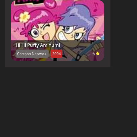
Hi Hi Puffy AmiYumi
6
Cartoon Network
2004