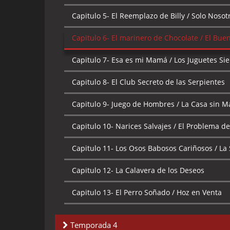
Capitulo 7-
Billy y el Descarriado / Puro Hues
Capitulo 6-
¡Yo Quiero a mi Papá! / El Tricicl
Capitulo 5-
El Reemplazo de Billy / Solo Nosot
Capitulo 8-
El Concurso de las Bandas / La P
Capitulo 7-
Mala Suerte / Nadie Quiere a Pur
Capitulo 6-
El marinero de Chocolate / El Buen
Capitulo 9-
Escuela de Magia y Hechicería de 
Capitulo 8-
Lindo Pescadito / Aterrado de Por 
Monstruos Asquerosos!
Capitulo 7-
Esa es mi Mamá / Los Juguetes Si
Capitulo 9-
La Casa del Dolor / La Profecía d
Capitulo 10-
La Noche de la Muerte Viviente / L
Capitulo 8-
El Club Secreto de las Serpientes
Capitulo 10-
Crímenes de Niños / Mis Ojitos
Capitulo 11-
Mandy La Despiadada / Creando el
Capitulo 9-
Juego de Hombres / La Casa sin 
Capitulo 11-
Harry Potte y la Cámara Olla de lo
Capitulo 12-
¿Quién Mató a Quien? / Un Lobo 
Capitulo 10-
Narices Salvajes / El Problema de 
Capitulo 12-
El Coco Bravucón / Debe Haber 
Capitulo 13-
El Amor de Puro Hueso / El Amor
Capitulo 11-
Los Osos Babosos Cariñosos / La 
Capitulo 13-
¿Que fue Primero, el Huevo o la G
Capitulo 12-
La Calavera de los Deseos
Capitulo 13-
El Perro Soñado / Hoz en Venta
Temporada 4