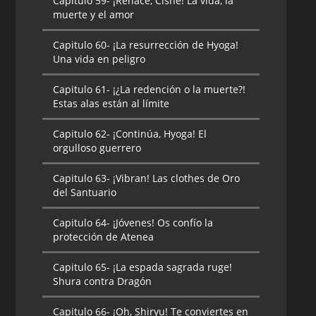
Capitulo 59-
¡Renace, Cisne! La vida, la
muerte y el amor
Capitulo 60-
¡La resurrección de Hyoga!
Una vida en peligro
Capitulo 61-
¡¿La redención o la muerte?!
Estas alas están al límite
Capitulo 62-
¡Continúa, Hyoga! El
orgulloso guerrero
Capitulo 63-
¡Vibran! Las clothes de Oro
del Santuario
Capitulo 64-
¡Jóvenes! Os confío la
protección de Atenea
Capitulo 65-
¡La espada sagrada ruge!
Shura contra Dragón
Capitulo 66-
¡Oh, Shiryu! Te conviertes en