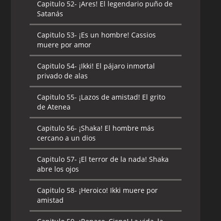
Capitulo 52-
¡Ares! El legendario puño de
Satanás
Capitulo 53-
¡Es un hombre! Cassios
muere por amor
Capitulo 54-
¡Ikki! El pájaro inmortal
privado de alas
Capitulo 55-
¡Lazos de amistad! El grito
de Atenea
Capitulo 56-
¡Shaka! El hombre más
cercano a un dios
Capitulo 57-
¡El terror de la nada! Shaka
abre los ojos
Capitulo 58-
¡Heroico! Ikki muere por
amistad