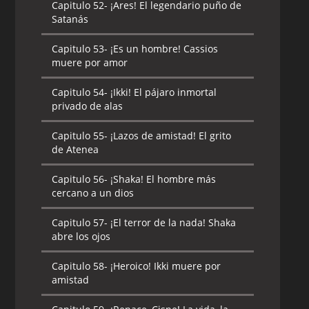
Capitulo 52-
¡Ares! El legendario puño de
Satanás
Capitulo 53-
¡Es un hombre! Cassios
muere por amor
Capitulo 54-
¡Ikki! El pájaro inmortal
privado de alas
Capitulo 55-
¡Lazos de amistad! El grito
de Atenea
Capitulo 56-
¡Shaka! El hombre más
cercano a un dios
Capitulo 57-
¡El terror de la nada! Shaka
abre los ojos
Capitulo 58-
¡Heroico! Ikki muere por
amistad