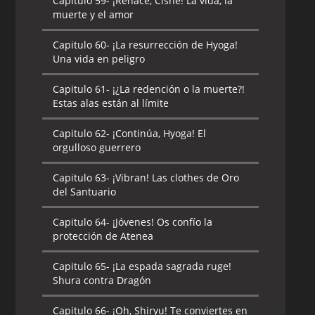
Capitulo 59-
¡Renace, Cisne! La vida, la
muerte y el amor
Capitulo 60-
¡La resurrección de Hyoga!
Una vida en peligro
Capitulo 61-
¡¿La redención o la muerte?!
Estas alas están al límite
Capitulo 62-
¡Continúa, Hyoga! El
orgulloso guerrero
Capitulo 63-
¡Vibran! Las clothes de Oro
del Santuario
Capitulo 64-
¡Jóvenes! Os confío la
protección de Atenea
Capitulo 65-
¡La espada sagrada ruge!
Shura contra Dragón
Capitulo 66-
¡Oh, Shiryu! Te conviertes en