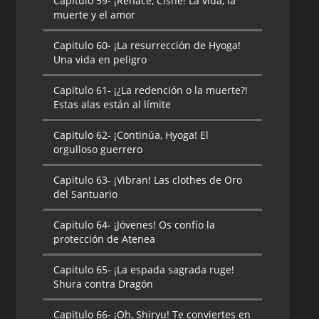
Capitulo 59-
¡Renace, Cisne! La vida, la
muerte y el amor
Capitulo 60-
¡La resurrección de Hyoga!
Una vida en peligro
Capitulo 61-
¡¿La redención o la muerte?!
Estas alas están al límite
Capitulo 62-
¡Continúa, Hyoga! El
orgulloso guerrero
Capitulo 63-
¡Vibran! Las clothes de Oro
del Santuario
Capitulo 64-
¡Jóvenes! Os confío la
protección de Atenea
Capitulo 65-
¡La espada sagrada ruge!
Shura contra Dragón
Capitulo 66-
¡Oh, Shiryu! Te conviertes en