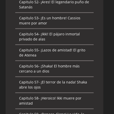
Capitulo 52-
¡Ares! El legendario puño de
Satanás
Capitulo 53-
¡Es un hombre! Cassios
muere por amor
Capitulo 54-
¡Ikki! El pájaro inmortal
privado de alas
Capitulo 55-
¡Lazos de amistad! El grito
de Atenea
Capitulo 56-
¡Shaka! El hombre más
cercano a un dios
Capitulo 57-
¡El terror de la nada! Shaka
abre los ojos
Capitulo 58-
¡Heroico! Ikki muere por
amistad