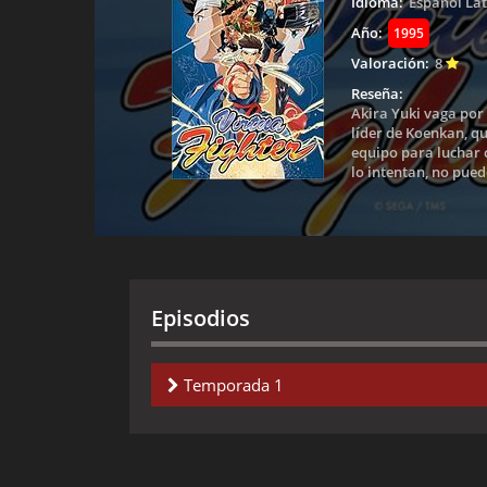
Idioma:
Español La
Año:
1995
Valoración:
8
Reseña:
Akira Yuki vaga por 
líder de Koenkan, q
equipo para luchar 
lo intentan, no pue
Episodios
Temporada 1
Capitulo 1-
Akira of the Hakkyoku-Ken
Capitulo 2-
Cry of the Heart