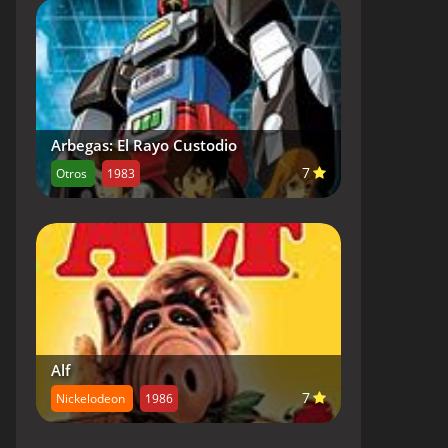
Arbegas: El Rayo Custodio
7
Otros
1983
Alf
7
Nickelodeon
1986