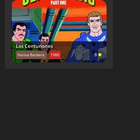
Los Centuriones
8
Hanna Barbera
1986