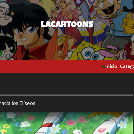
LACARTOONS
Inicio
Catego
hacia los Elíseos