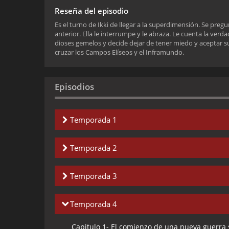
Reseña del episodio
Es el turno de Ikki de llegar a la superdimensión. Se preg
anterior. Ella le interrumpe y le abraza. Le cuenta la verda
dioses gemelos y decide dejar de tener miedo y aceptar su
cruzar los Campos Elíseos y el Inframundo.
Episodios
Temporada 1
Capitulo 1-
Las Leyendas de una Nueva era
Temporada 2
Capitulo 2-
Cuando Seiya viste la Armadura d
Capitulo 1-
¡Enemigos del Polo Norte! Los leg
Temporada 3
Capitulo 3-
El Guerrero de los Hielos
Capitulo 2-
¡Hilda! La diosa hechizada por el d
Capitulo 1-
¡El emperador Poseidón! Retorna l
Temporada 4
Capitulo 4-
El Caballero Dragón
Capitulo 3-
¡El gigante Thor! Un cosmos de od
Capitulo 2-
¡A Destrozarlos! Los pilares gigant
Capitulo 1-
El comienzo de una nueva guerra 