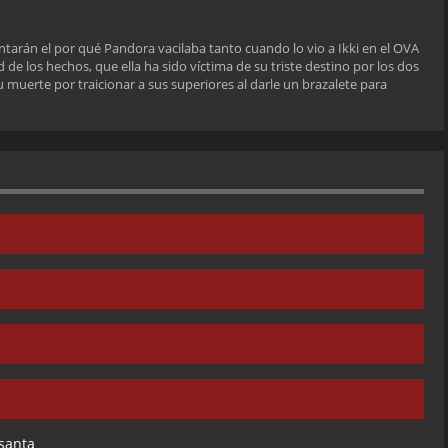
untarán el por qué Pandora vacilaba tanto cuando lo vio a Ikki en el OVA
d de los hechos, que ella ha sido víctima de su triste destino por los dos
 muerte por traicionar a sus superiores al darle un brazalete para
e Pegaso
endarios Guerreros Divinos
iablo
a guerra sagrada
io
escos de los siete mares
santa