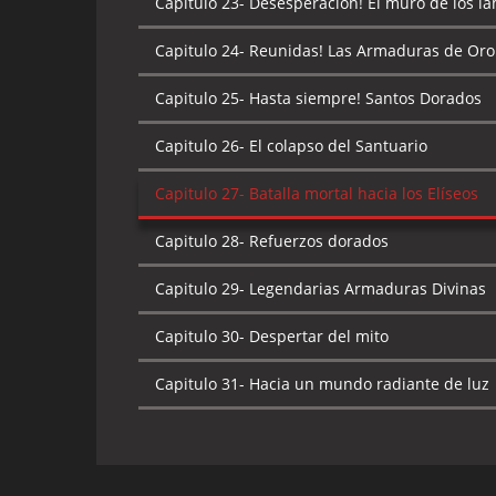
Capitulo 23-
Desesperación! El muro de los l
Capitulo 26-
¡¿Enemigos o aliados?! Los Santo
Capitulo 25-
¡Aparición milagrosa! La armadu
Capitulo 24-
Reunidas! Las Armaduras de Oro
Capitulo 27-
¡Seiya se convierte en piedra! El
Capitulo 26-
¡Atenea! La noble oración de la e
Capitulo 25-
Hasta siempre! Santos Dorados
Capitulo 28-
¡Dragón! El golpe del sacrificio
Capitulo 26-
El colapso del Santuario
Capitulo 29-
¡Secuestrada! El ejército de cuerv
Capitulo 27-
Batalla mortal hacia los Elíseos
Capitulo 30-
¡Arde! El cosmos del amor
Capitulo 28-
Refuerzos dorados
Capitulo 31-
¡Ilusión Diabólica! La frontera ent
Capitulo 29-
Legendarias Armaduras Divinas
Capitulo 32-
¡Gran explosión! La Isla Death Q
Capitulo 30-
Despertar del mito
Capitulo 33-
¡Choque entre tigre y dragón! La
Capitulo 31-
Hacia un mundo radiante de luz
Capitulo 34-
¡Hasta siempre, amigo! Descansa
Capitulo 35-
¡Prepárate para morir! Abre los 
Capitulo 36-
¡Sorpresa! Las doce clothes de O