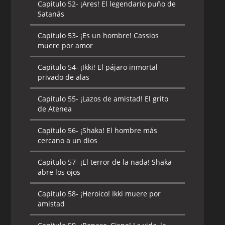
Capitulo 52-
¡Ares! El legendario puño de
Satanás
Capitulo 53-
¡Es un hombre! Cassios
muere por amor
Capitulo 54-
¡Ikki! El pájaro inmortal
privado de alas
Capitulo 55-
¡Lazos de amistad! El grito
de Atenea
Capitulo 56-
¡Shaka! El hombre más
cercano a un dios
Capitulo 57-
¡El terror de la nada! Shaka
abre los ojos
Capitulo 58-
¡Heroico! Ikki muere por
amistad