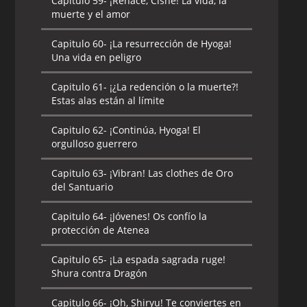
Capitulo 59-
¡Renace, Cisne! La vida, la
muerte y el amor
Capitulo 60-
¡La resurrección de Hyoga!
Una vida en peligro
Capitulo 61-
¡¿La redención o la muerte?!
Estas alas están al límite
Capitulo 62-
¡Continúa, Hyoga! El
orgulloso guerrero
Capitulo 63-
¡Vibran! Las clothes de Oro
del Santuario
Capitulo 64-
¡Jóvenes! Os confío la
protección de Atenea
Capitulo 65-
¡La espada sagrada ruge!
Shura contra Dragón
Capitulo 66-
¡Oh, Shiryu! Te conviertes en