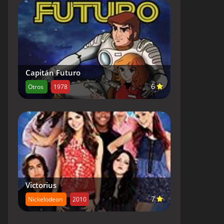
Capitán Futuro
6
Otros
1978
Victorius
7
Nickelodeon
2010