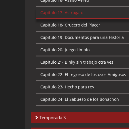
Capitulo 16-
Asalto Aereo
Capitulo 18-
Del helecho al techo
Capitulo 17-
Astrogato
Capitulo 19-
La leyenda del lago
Capitulo 18-
Crucero del Placer
Capitulo 20-
Binky queda despedida
Capitulo 19-
Documentos para una Historia
Capitulo 21-
La dimension Lasaña
Capitulo 20-
Juego Limpio
Capitulo 22-
Los pro y los contra
Capitulo 21-
Binky sin trabajo otra vez
Capitulo 23-
El rancho de la mofeta
Capitulo 22-
El regreso de los osos Amigosos
Capitulo 24-
Plato fuerte
Capitulo 23-
Hecho para rey
Capitulo 24-
El Sabueso de los Bonachon
Temporada 3