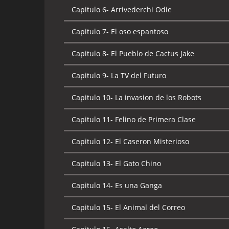
Capitulo 7-
Fiebre en la cabaña
Capitulo 6-
Arrivederchi Odie
Capitulo 8-
Noche de pesadilla
Capitulo 7-
El oso espantoso
Capitulo 9-
El show de Binky
Capitulo 8-
El Pueblo de Cactus Jake
Capitulo 10-
Perrito magico
Capitulo 9-
La TV del Futuro
Capitulo 11-
El mejor de todos
Capitulo 10-
La invasion de los Robots
Capitulo 12-
La Capa Vengadora
Capitulo 11-
Felino de Primera Clase
Capitulo 13-
No te olvides de mi
Capitulo 12-
El Caseron Misterioso
Capitulo 14-
Invitado de piedra
Capitulo 13-
El Gato Chino
Capitulo 15-
Rip Van Kitty
Capitulo 14-
Es una Ganga
Capitulo 16-
El gran escape
Capitulo 15-
El Animal del Correo
Capitulo 17-
El monstruo de barro