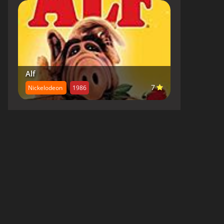
Alf
7
Nickelodeon
1986