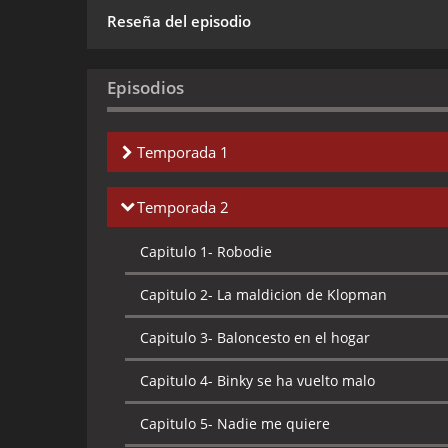
Reseña del episodio
Episodios
Temporada 1
Capitulo 1-
Paz y tranquilidad
Temporada 2
Capitulo 2-
Caja de fantasia
Capitulo 1-
Robodie
Capitulo 3-
Gato de fantasia
Capitulo 2-
La maldicion de Klopman
Capitulo 4-
Sobrepeso
Capitulo 3-
Baloncesto en el hogar
Capitulo 5-
Se cambia de casa
Capitulo 4-
Binky se ha vuelto malo
Capitulo 6-
Crisis de identidad
Capitulo 5-
Nadie me quiere