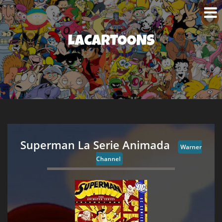
LACARTOONS
Superman La Serie Animada
Warner
Channel