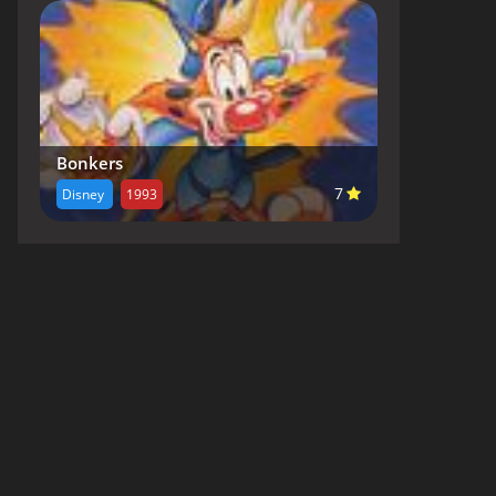
Bonkers
7
Disney
1993