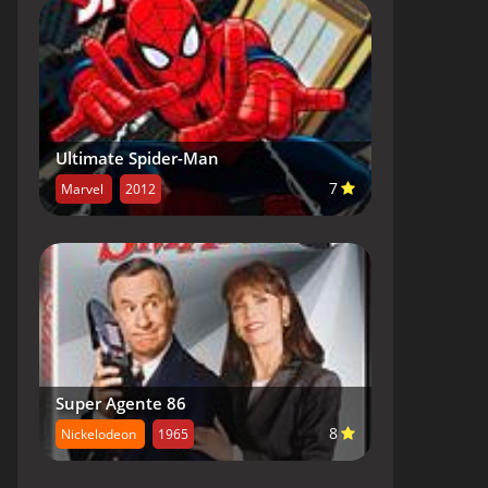
Ultimate Spider-Man
7
Marvel
2012
Super Agente 86
8
Nickelodeon
1965