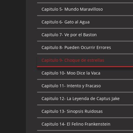
Capitulo 7-
Fiebre en la cabaña
Capitulo 6-
Arrivederchi Odie
Capitulo 5-
Mundo Maravilloso
Capitulo 8-
Noche de pesadilla
Capitulo 7-
El oso espantoso
Capitulo 6-
Gato al Agua
Capitulo 9-
El show de Binky
Capitulo 8-
El Pueblo de Cactus Jake
Capitulo 7-
Ve por el Baston
Capitulo 10-
Perrito magico
Capitulo 9-
La TV del Futuro
Capitulo 8-
Pueden Ocurrir Errores
Capitulo 11-
El mejor de todos
Capitulo 10-
La invasion de los Robots
Capitulo 9-
Choque de estrellas
Capitulo 12-
La Capa Vengadora
Capitulo 11-
Felino de Primera Clase
Capitulo 10-
Moo Dice la Vaca
Capitulo 13-
No te olvides de mi
Capitulo 12-
El Caseron Misterioso
Capitulo 11-
Intento y Fracaso
Capitulo 14-
Invitado de piedra
Capitulo 13-
El Gato Chino
Capitulo 12-
La Leyenda de Captus Jake
Capitulo 15-
Rip Van Kitty
Capitulo 14-
Es una Ganga
Capitulo 13-
Sinopsis Ruidosas
Capitulo 16-
El gran escape
Capitulo 15-
El Animal del Correo
Capitulo 14-
El Felino Frankenstein
Capitulo 17-
El monstruo de barro