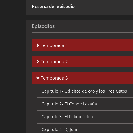
Reseña del episodio
Episodios
Temporada 1
Capitulo 1-
Paz y tranquilidad
Temporada 2
Capitulo 2-
Caja de fantasia
Capitulo 1-
Robodie
Temporada 3
Capitulo 3-
Gato de fantasia
Capitulo 2-
La maldicion de Klopman
Capitulo 1-
Odicitos de oro y los Tres Gatos
Capitulo 4-
Sobrepeso
Capitulo 3-
Baloncesto en el hogar
Capitulo 2-
El Conde Lasaña
Capitulo 5-
Se cambia de casa
Capitulo 4-
Binky se ha vuelto malo
Capitulo 3-
El Felino Felon
Capitulo 6-
Crisis de identidad
Capitulo 5-
Nadie me quiere
Capitulo 4-
DJ John