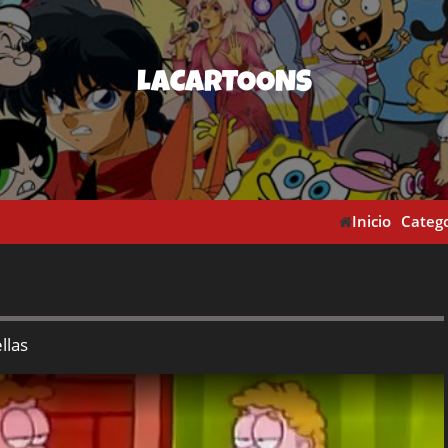
LACARTOONS
Inicio
Catego
llas