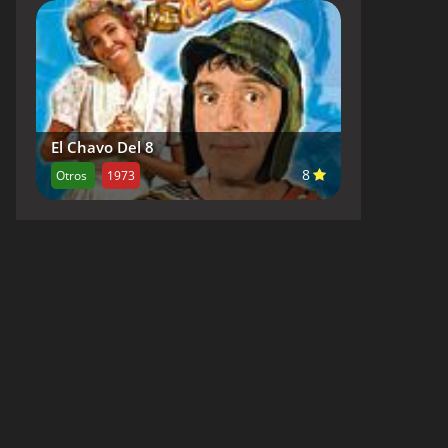
El Chavo Del 8
8
Otros
1973