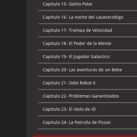
Capitulo 16-
Asalto Aereo
Capitulo 15-
Gatito Polar
Capitulo 18-
Del helecho al techo
Capitulo 17-
Astrogato
Capitulo 16-
La noche del Lavasecodigo
Capitulo 19-
La leyenda del lago
Capitulo 18-
Crucero del Placer
Capitulo 17-
Trampa de Velocidad
Capitulo 20-
Binky queda despedida
Capitulo 19-
Documentos para una Historia
Capitulo 18-
El Poder de la Mente
Capitulo 21-
La dimension Lasaña
Capitulo 20-
Juego Limpio
Capitulo 19-
El Jugador Galactico
Capitulo 22-
Los pro y los contra
Capitulo 21-
Binky sin trabajo otra vez
Capitulo 20-
Las aventuras de un Bebe
Capitulo 23-
El rancho de la mofeta
Capitulo 22-
El regreso de los osos Amigosos
Capitulo 21-
Odie Robot II
Capitulo 24-
Plato fuerte
Capitulo 23-
Hecho para rey
Capitulo 22-
Problemas Garantizados
Capitulo 24-
El Sabueso de los Bonachon
Capitulo 23-
El idolo de ID
Capitulo 24-
La Patrulla de Pizzas