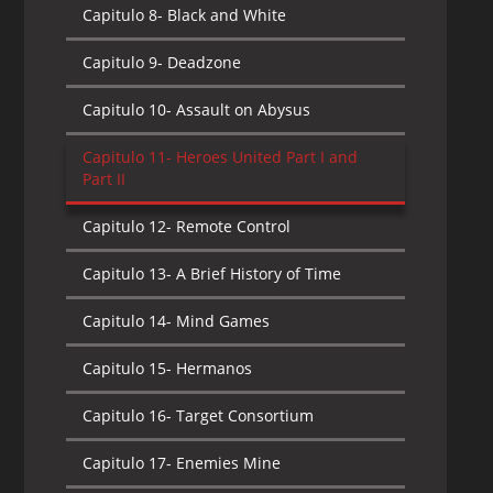
Capitulo 9-
Haunted
Capitulo 10-
Dark Passage
Capitulo 8-
Black and White
Capitulo 10-
Moonlighting
Capitulo 11-
The Forgotten
Capitulo 9-
Deadzone
Capitulo 11-
Without a Paddle
Capitulo 12-
Operation Wingman
Capitulo 10-
Assault on Abysus
Capitulo 12-
Night Falls
Capitulo 13-
Rabble
Capitulo 11-
Heroes United Part I and
Part II
Capitulo 13-
Written In Sand
Capitulo 14-
Gravity
Capitulo 12-
Remote Control
Capitulo 14-
Hard Target
Capitulo 15-
What Lies Beneath
Capitulo 13-
A Brief History of Time
Capitulo 15-
A Family Holiday
Capitulo 16-
The Swarm
Capitulo 14-
Mind Games
Capitulo 16-
Exposed
Capitulo 17-
Basic
Capitulo 15-
Hermanos
Capitulo 17-
Grounded
Capitulo 18-
Plague
Capitulo 16-
Target Consortium
Capitulo 18-
Six Minus Six
Capitulo 19-
Promises Promises
Capitulo 17-
Enemies Mine
Capitulo 19-
Lions and Lambs
Capitulo 20-
Payback