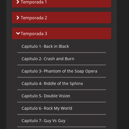
Temporada 1
Capitulo 1-
The Day That Everything
Temporada 2
Changed
Capitulo 1-
Waste Land
Capitulo 2-
String Theory
Temporada 3
Capitulo 2-
Lost Weekend
Capitulo 3-
Beyond the Sea
Capitulo 1-
Back in Black
Capitulo 3-
Badlands
Capitulo 4-
Lockdown
Capitulo 2-
Crash and Burn
Capitulo 4-
Alliance
Capitulo 5-
The Architect
Capitulo 3-
Phantom of the Soap Opera
Capitulo 5-
Robobobo
Capitulo 6-
Frostbite
Capitulo 4-
Riddle of the Sphinx
Capitulo 6-
Divide By Six
Capitulo 7-
Leader of the Pack
Capitulo 5-
Double Vision
Capitulo 7-
Mixed Signals
Capitulo 8-
The Hunter
Capitulo 6-
Rock My World
Capitulo 8-
Outpost
Capitulo 9-
Breach
Capitulo 7-
Guy Vs Guy