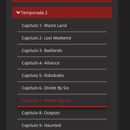
Capitulo 1-
The Day That Everything
Temporada 2
Changed
Capitulo 1-
Waste Land
Capitulo 2-
String Theory
Capitulo 2-
Lost Weekend
Capitulo 3-
Beyond the Sea
Capitulo 3-
Badlands
Capitulo 4-
Lockdown
Capitulo 4-
Alliance
Capitulo 5-
The Architect
Capitulo 5-
Robobobo
Capitulo 6-
Frostbite
Capitulo 6-
Divide By Six
Capitulo 7-
Leader of the Pack
Capitulo 7-
Mixed Signals
Capitulo 8-
The Hunter
Capitulo 8-
Outpost
Capitulo 9-
Breach
Capitulo 9-
Haunted
Capitulo 10-
Dark Passage