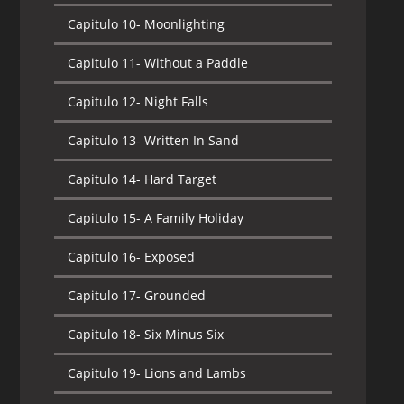
Capitulo 10-
Moonlighting
Capitulo 11-
The Forgotten
Capitulo 11-
Without a Paddle
Capitulo 12-
Operation Wingman
Capitulo 12-
Night Falls
Capitulo 13-
Rabble
Capitulo 13-
Written In Sand
Capitulo 14-
Gravity
Capitulo 14-
Hard Target
Capitulo 15-
What Lies Beneath
Capitulo 15-
A Family Holiday
Capitulo 16-
The Swarm
Capitulo 16-
Exposed
Capitulo 17-
Basic
Capitulo 17-
Grounded
Capitulo 18-
Plague
Capitulo 18-
Six Minus Six
Capitulo 19-
Promises Promises
Capitulo 19-
Lions and Lambs
Capitulo 20-
Payback