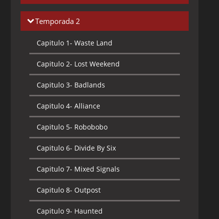
Capitulo 1-
The Day That Everything
Temporada 2
Changed
Capitulo 1-
Waste Land
Capitulo 2-
String Theory
Capitulo 2-
Lost Weekend
Capitulo 3-
Beyond the Sea
Capitulo 3-
Badlands
Capitulo 4-
Lockdown
Capitulo 4-
Alliance
Capitulo 5-
The Architect
Capitulo 5-
Robobobo
Capitulo 6-
Frostbite
Capitulo 6-
Divide By Six
Capitulo 7-
Leader of the Pack
Capitulo 7-
Mixed Signals
Capitulo 8-
The Hunter
Capitulo 8-
Outpost
Capitulo 9-
Breach
Capitulo 9-
Haunted
Capitulo 10-
Dark Passage