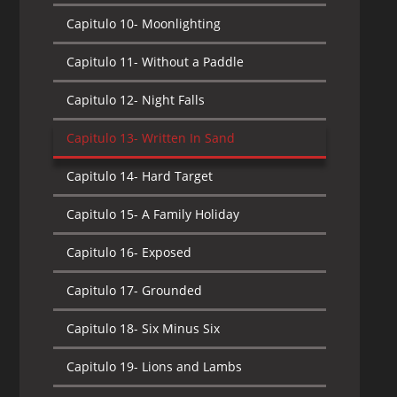
Capitulo 10-
Moonlighting
Capitulo 11-
The Forgotten
Capitulo 11-
Without a Paddle
Capitulo 12-
Operation Wingman
Capitulo 12-
Night Falls
Capitulo 13-
Rabble
Capitulo 13-
Written In Sand
Capitulo 14-
Gravity
Capitulo 14-
Hard Target
Capitulo 15-
What Lies Beneath
Capitulo 15-
A Family Holiday
Capitulo 16-
The Swarm
Capitulo 16-
Exposed
Capitulo 17-
Basic
Capitulo 17-
Grounded
Capitulo 18-
Plague
Capitulo 18-
Six Minus Six
Capitulo 19-
Promises Promises
Capitulo 19-
Lions and Lambs
Capitulo 20-
Payback