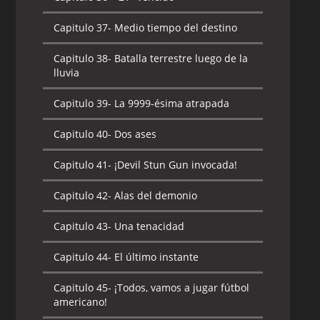
Capitulo 38-
¡¿La alineación regular es
y la sombra
determinada?!
Capitulo 37-
Medio tiempo del destino
Capitulo 36-
¡¡Los guerreros más fuertes
Capitulo 39-
El camino al Christmas Bowl
de Tokio!!
Capitulo 38-
Batalla terrestre luego de la
/ ¡La noche antes de la batalla decisiva!
lluvia
Capitulo 37-
El espectáculo de medio
Capitulo 40-
¡¿El as desaparecido?!
tiempo de Deimon
Capitulo 39-
La 9999-ésima atrapada
Capitulo 41-
¡Devil Bat Ghost!
Capitulo 38-
¡Apertura! ¡¡La copa Chou
Capitulo 40-
Dos ases
Cream!!
Capitulo 42-
La legendaria Magnum de
Capitulo 41-
¡Devil Stun Gun invocada!
60 yardas
Capitulo 39-
Una nueva prueba
Capitulo 42-
Alas del demonio
Capitulo 43-
¡A ha ha! ¡Mi debut!
Capitulo 40-
¡Espirito de lucha! La
escalada mortal
Capitulo 43-
Una tenacidad
Capitulo 44-
¡¿El fantasma sellado?!
Capitulo 41-
La granja texana de los tres
Capitulo 44-
El último instante
Capitulo 45-
Fantasma vs. lanza
hermanos
Capitulo 45-
¡Todos, vamos a jugar fútbol
Capitulo 46-
¡Ardan! ¡Agallas!
Capitulo 42-
Grito de amistad
americano!