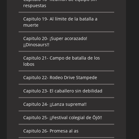
respuestas
Capitulo 20-
El arma secreta de la
Capitulo 17-
Prueba del mas veloz
esfinge
Capitulo 19-
Al límite de la batalla a
muerte
Capitulo 18-
Campo de desesperación
Capitulo 21-
¡Vuela! Devil Bat
Capitulo 20-
¡Super acorazado!
Capitulo 19-
Musashi está aquí
Capitulo 22-
Una chica misteriosa
¡¡Dinosaurs!!
aparece
Capitulo 20-
El contraataque del
Capitulo 21-
Campo de batalla de los
demonio
Capitulo 23-
El hombre ingrávido
lobos
Capitulo 21-
Orgullo de la velocidad de la
Capitulo 24-
¡Intenso! Japón vs. EEUU
Capitulo 22-
Rodeo Drive Stampede
luz
Capitulo 25-
La pantera negra enjaulada
Capitulo 23-
El caballero sin debilidad
Capitulo 22-
Patada destinada
Capitulo 26-
Realmente salvaje
Capitulo 24-
¡¡Lanza suprema!!
Capitulo 23-
Promesa de un rival
Capitulo 27-
¡Rescate! Cerberos
Capitulo 25-
¡¡Festival colegial de Ōjō!!
Capitulo 24-
Amenaza de la araña
Capitulo 28-
Fútbol americano en el
Capitulo 26-
Promesa al as
Capitulo 25-
¡Regresa! ¡Musashi!
centro