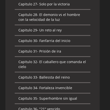
Capitulo 27-
Solo por la victoria
Capitulo 26-
El verdadero "21"
Capitulo 29-
¡Formación, Devil Gunmans!
Capitulo 28-
El demonio vs el hombre
Capitulo 27-
El que espera desde antes
Capitulo 30-
Al límite del infierno
con la velocidad de la luz
Capitulo 28-
Sena Kobayakawa
Capitulo 31-
Respectivas
Capitulo 29-
Un reto al rey
determinaciones
Capitulo 29-
El equipo más fuerte en
Capitulo 30-
Fanfarria del inicio
patadas
Capitulo 32-
¿Hay perdedores?
Capitulo 31-
Prisión de ira
Capitulo 30-
La verdad de la pupila roja
Capitulo 33-
¡Oh! ¡My Sister!
Capitulo 32-
El caballero que comanda el
Capitulo 31-
¡Corre! ¡Musashi!
Capitulo 34-
Aparición de un fantasma
cielo
Capitulo 32-
El tiempo que se mueve
Capitulo 35-
Una solitaria marcha de
Capitulo 33-
Ballessta del reino
muerte
Capitulo 33-
El demonio dentro de la
Capitulo 34-
Fortaleza invencible
tormenta
Capitulo 36-
La última prueba
Capitulo 35-
Superhombre sin igual
Capitulo 34-
El hombre amado por dios
Capitulo 37-
La cumbre distante
Capitulo 36-
"21" vencido
Capitulo 35-
Se acaba el tiempo de la luz