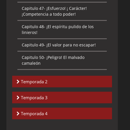
Capitulo 47-
¡Esfuerzo! ¡ Carácter!
¡Competencia a todo poder!
Capitulo 48-
¡El espíritu pulido de los
linieros!
Capitulo 49-
¡El valor para no escapar!
Capitulo 50-
¡Peligro! El malvado
camaleón
Temporada 2
Capitulo 1-
¡Choqu e! Camaleón vs
Temporada 3
Poseidón
Capitulo 1-
El más poderoso mal
Capitulo 2-
¡El temible escorpión
Temporada 4
venenoso!
Capitulo 2-
Supera tus miedos
Capitulo 1-
Ova 1: Copa dorada ilusoria