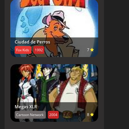
Ciudad de Perros
7
Fox Kids
1992
Megas XLR
8
Cartoon Network
2004