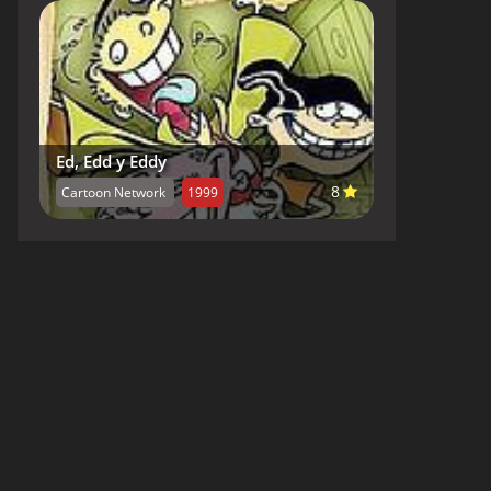
Ed, Edd y Eddy
8
Cartoon Network
1999