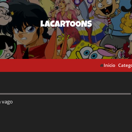
LACARTOONS
Inicio
Catego
n vago