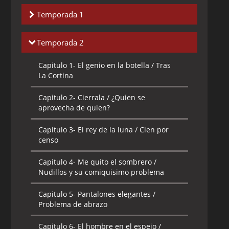
Temporada 1
Capitulo 1-
Varias leguas bajo el mar / Te
Temporada 2
Veo
Capitulo 1-
El genio en la botella / Tras
Capitulo 2-
Kid Nickels / La Vida Dulce
La Cortina
Capitulo 3-
Varias Leguas sobre el Mar /
Capitulo 2-
Cierrala / ¿Quien se
Envuelto
aprovecha de quien?
Capitulo 4-
Afeitado y Corte / La Isla
Capitulo 3-
El rey de la luna / Cien por
Cammie
censo
Capitulo 5-
Escolarizado / Snarcado
Capitulo 4-
Me quito el sombrero /
Nudillos y su comiquisimo problema
Capitulo 6-
Ardor de Pie / Entrégala
Capitulo 5-
Pantalones elegantes /
Capitulo 7-
Que Divertido Era el Oeste /
Problema de abrazo
Nudillos es una Rata
Capitulo 6-
El hombre en el espejo /