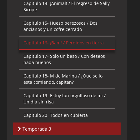
Capitulo 14-
¡Animal! / El regreso de Sally
Capitulo 16-
El Hombre Planta / Cabezas
Sirope
de Pescado
Capitulo 15-
Hueso perezosos / Dos
Capitulo 17-
Algo es Una Señorita /
ancianos y un cofre cerrado
Deseos Idos
Capitulo 16-
¡Bam! / Perdidos en tierra
Capitulo 18-
Ben Boozled / Barriguita
Risueña
Capitulo 17-
Solo un beso / Con deseos
nada buenos
Capitulo 19-
El Blues del Crucero /
Diamantes en la Alcantarilla
Capitulo 18-
M de Marina / ¿Que se lo
esta comiendo, capitan?
Capitulo 20-
Mi Ángel Guardián Esta
Matándome / Querido Diario
Capitulo 19-
Estoy tan orgulloso de mi /
Un dia sin risa
Capitulo 20-
Todos en cubierta
Temporada 3