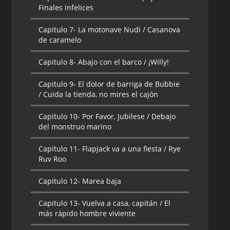
Capitulo 8-
Musculo de Sentarse / No es
Finales infelices
Divertido
Capitulo 7-
La motonave Nudi / Casanova
Capitulo 9-
Buscando al Amor en el Barril
de caramelo
Equivocado / Compañeros de Barba
Capitulo 8-
Abajo con el barco / ¡Willy!
Capitulo 10-
Juegos de Palabras /
Equilibrio
Capitulo 9-
El dolor de barriga de Bubbie
/ Cuida la tienda, no mires el cajón
Capitulo 11-
La Isla del Genio Mecanico /
Venganza
Capitulo 10-
Por Favor, Jubilese / Debajo
del monstruo marino
Capitulo 12-
Oh Hermano / Flap Falso
Capitulo 11-
Flapjack va a una fiesta / Rye
Capitulo 13-
Guialos y llora / Los Erizos
Ruv Roo
Capitulo 14-
El insecto del amor / Época
Capitulo 12-
Marea baja
de Ballenas
Capitulo 13-
Vuelva a casa, capitán / El
Capitulo 15-
Piernas Marinas / No Hay
más rápido hombre viviente
Miel de Maple