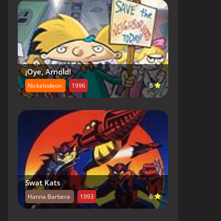
¡Oye, Arnold!
8
Nickelodeon
1996
Swat Kats
8
Hanna Barbera
1993