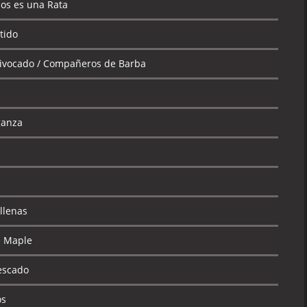
los es una Rata
tido
uivocado / Compañeros de Barba
ganza
llenas
e Maple
escado
os