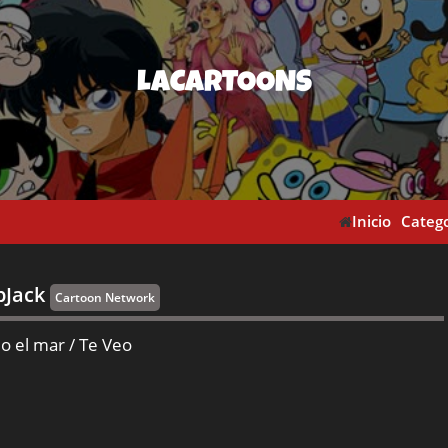
LACARTOONS
Inicio
Catego
pJack
Cartoon Network
jo el mar / Te Veo