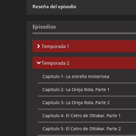
Reseña del episodio
Episodios
Temporada 1
Capitulo 1-
El Cangrejo de las Pinzas de Oro, P
Temporada 2
Capitulo 2-
El Cangrejo de las Pinzas de Oro, P
Capitulo 1-
La estrella misteriosa
Capitulo 3-
El Secreto del Unicornio, Parte 1
Capitulo 2-
La Oreja Rota, Parte 1
Capitulo 4-
El Secreto del Unicornio, Parte 2
Capitulo 3-
La Oreja Rota, Parte 2
Capitulo 5-
El Tesoro de Rackhams El Rojo
Capitulo 4-
El Cetro de Ottokar, Parte 1
Capitulo 6-
Los Cigarrillos del Faraon, Parte 1
Capitulo 5-
El Cetro de Ottokar, Parte 2