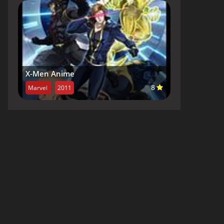
X-Men Anime
8
Marvel
2011