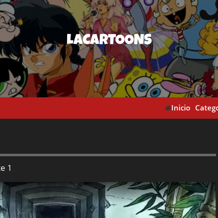
LACARTOONS
Inicio
Catego
te 1