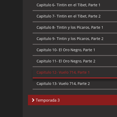
Capitulo 7-
Los Cigarrillos del Faraon, Parte 2
Capitulo 6-
Tintin en el Tibet, Parte 1
Capitulo 8-
El Loto Azul, Parte 1
Capitulo 7-
Tintin en el Tibet, Parte 2
Capitulo 9-
El Loto Azul, Parte 2
Capitulo 8-
Tintin y los Pícaros, Parte 1
Capitulo 10-
La Isla Negra, Parte 1
Capitulo 9-
Tintin y los Pícaros, Parte 2
Capitulo 11-
La Isla Negra, Parte 2
Capitulo 10-
El Oro Negro, Parte 1
Capitulo 12-
El Asunto Tornasol, Parte 1
Capitulo 11-
El Oro Negro, Parte 2
Capitulo 13-
El Asunto Tornasol, Parte 2
Capitulo 12-
Vuelo 714, Parte 1
Capitulo 13-
Vuelo 714, Parte 2
Temporada 3
Capitulo 1-
Los tiburones del Mar Rojo, Parte 