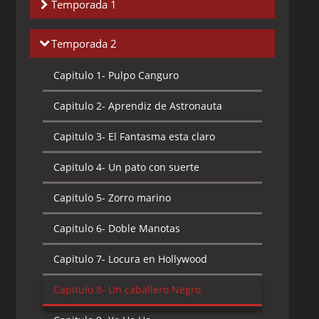
Temporada 1
Capitulo 1-
La Fuga de Manotas
Temporada 2
Capitulo 2-
El Negocio del Espectáculo
Capitulo 1-
Pulpo Canguro
Capitulo 3-
El Cambio
Capitulo 2-
Aprendiz de Astronauta
Capitulo 4-
Servicio Nervioso
Capitulo 3-
El Fantasma esta claro
Capitulo 5-
Occidente Já !
Capitulo 4-
Un pato con suerte
Capitulo 6-
El Pulpo Actor
Capitulo 5-
Zorro marino
Capitulo 7-
Jefe Cocinero y Lavaplatos
Capitulo 6-
Doble Manotas
Capitulo 8-
Pulpo enamorado
Capitulo 7-
Locura en Hollywood
Capitulo 9-
Doble Problema
Capitulo 8-
Un caballero Negro
Capitulo 10-
Chico Resbaloso