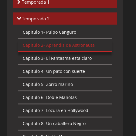
Temporada 1
Capitulo 1-
La Fuga de Manotas
Temporada 2
Capitulo 2-
El Negocio del Espectáculo
Capitulo 1-
Pulpo Canguro
Capitulo 3-
El Cambio
Capitulo 2-
Aprendiz de Astronauta
Capitulo 4-
Servicio Nervioso
Capitulo 3-
El Fantasma esta claro
Capitulo 5-
Occidente Já !
Capitulo 4-
Un pato con suerte
Capitulo 6-
El Pulpo Actor
Capitulo 5-
Zorro marino
Capitulo 7-
Jefe Cocinero y Lavaplatos
Capitulo 6-
Doble Manotas
Capitulo 8-
Pulpo enamorado
Capitulo 7-
Locura en Hollywood
Capitulo 9-
Doble Problema
Capitulo 8-
Un caballero Negro
Capitulo 10-
Chico Resbaloso