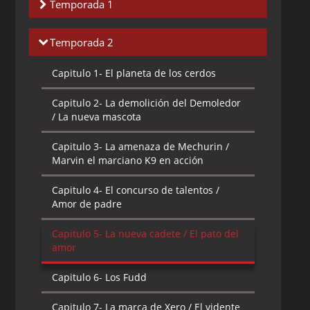
Temporada 1
Capitulo 1-
Cadete del amor / Amor no
Temporada 2
correspondido
Capitulo 1-
El planeta de los cerdos
Capitulo 2-
Amigos por siempre / La
carrera galáctica
Capitulo 2-
La demolición del Demoledor
/ La nueva mascota
Capitulo 3-
El juicio de Duck Dodgers
Capitulo 3-
La amenaza de Mechurin /
Capitulo 4-
Los viejos tiempos / Sabiduría
Marvin el marciano K9 en acción
infantil
Capitulo 4-
El concurso de talentos /
Capitulo 5-
El chupa grasa / El impostor
Amor de padre
Capitulo 6-
Golf marciano / Cerdo de
Capitulo 5-
La nueva cadete / El pato del
acción
amor
Capitulo 7-
Corsarios del espacio
Capitulo 6-
Los Fudd
Capitulo 8-
La ira de canasta / Dodgers
Capitulo 7-
La marca de Xero / El vidente