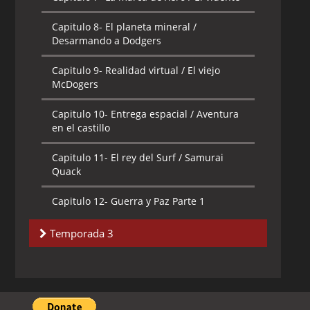
pierde la cabeza
Capitulo 8-
El planeta mineral /
Capitulo 9-
La linterna verde
Desarmando a Dodgers
Capitulo 10-
Viaje al pasado / Amor de
Capitulo 9-
Realidad virtual / El viejo
pato
McDogers
Capitulo 11-
Duck Dodgers al estrellato
Capitulo 10-
Entrega espacial / Aventura
en el castillo
Capitulo 12-
Venganza real / De regreso
a la academia
Capitulo 11-
El rey del Surf / Samurai
Quack
Capitulo 13-
Tu enemigo quiero ser /
Cambio de profesión
Capitulo 12-
Guerra y Paz Parte 1
Capitulo 13-
Guerra y Paz Parte 2
Temporada 3
Capitulo 1-
Hasta que Duck Dodgers no
se pare
Capitulo 2-
Villainstruck / Just The Two of