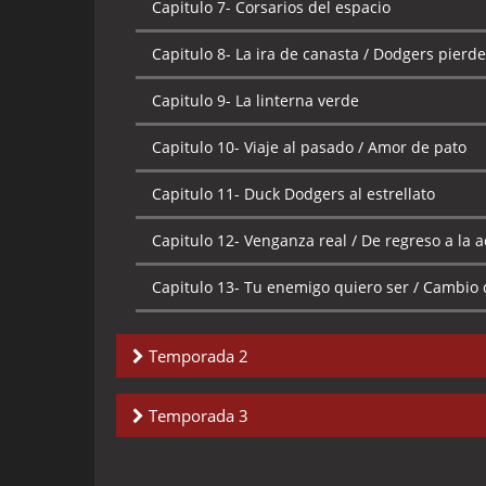
Capitulo 7-
Corsarios del espacio
Capitulo 8-
La ira de canasta / Dodgers pierde
Capitulo 9-
La linterna verde
Capitulo 10-
Viaje al pasado / Amor de pato
Capitulo 11-
Duck Dodgers al estrellato
Capitulo 12-
Venganza real / De regreso a la 
Capitulo 13-
Tu enemigo quiero ser / Cambio 
Temporada 2
Capitulo 1-
El planeta de los cerdos
Temporada 3
Capitulo 2-
La demolición del Demoledor / La
Capitulo 1-
Hasta que Duck Dodgers no se pa