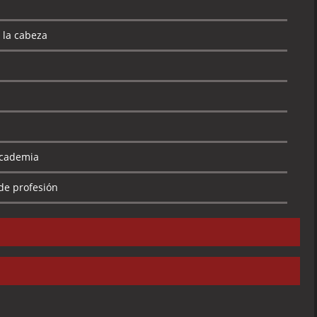
 la cabeza
academia
de profesión
 nueva mascota
re