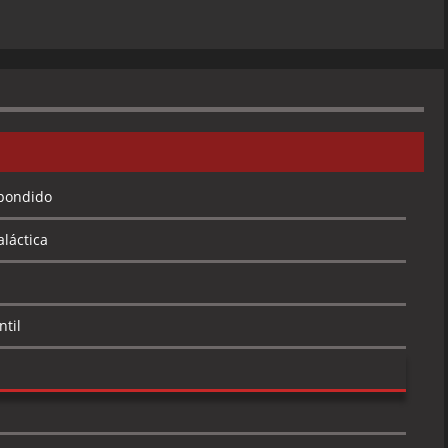
spondido
láctica
ntil