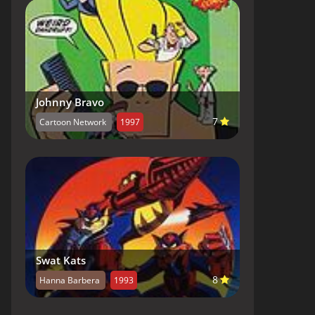
Johnny Bravo
7
Cartoon Network
1997
Swat Kats
8
Hanna Barbera
1993