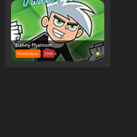
Danny Phantom
7
Nickelodeon
2004