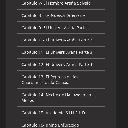
Capitulo 9-
Arresto Domiciliario
Capitulo 7-
El Hombre Araña Salvaje
Capitulo 10-
Viajes de Estudios
Capitulo 10-
El Hombre Lobo
Capitulo 8-
Los Nuevos Guerreros
Capitulo 11-
Venenoso
Capitulo 11-
Enjambre
Capitulo 9-
El Univers-Araña Parte 1
Capitulo 12-
No Hables Con Extraños
Capitulo 12-
Itsy Bitsy Hombre Araña
Capitulo 10-
El Univers-Araña Parte 2
Capitulo 13-
Tiempo para mi
Capitulo 13-
La Travesía de Puño de
Capitulo 11-
El Univers-Araña Parte 3
Hierro
Capitulo 14-
Asombroso
Capitulo 12-
El Univers-Araña Parte 4
Capitulo 14-
El Increible Hulk Araña
Capitulo 15-
Solo para su ojo
Capitulo 13-
El Regreso de los
Capitulo 15-
Deadpool Regresa
Capitulo 16-
Abajo el Escarabajo
Guardianes de la Galaxia
Capitulo 16-
La Bomba de Venom
Capitulo 17-
Dia de Nieve
Capitulo 14-
Noche de Halloween en el
Museo
Capitulo 17-
Los Guardianes de la
Capitulo 18-
Daños
Galaxia
Capitulo 15-
Academia S.H.I.E.L.D.
Capitulo 19-
Un Hogar Para Hulk
Capitulo 18-
La Trampa Familiar
Capitulo 16-
Rhino Enfurecido