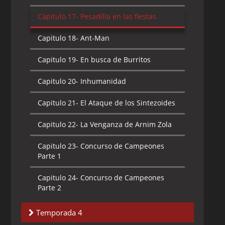
Capitulo 20-
Corre, Cerdo, Corre
Capitulo 19-
Stan a mi lado
Capitulo 17-
Pesadilla en las fiestas
Capitulo 21-
Soy el Hombre Araña
Capitulo 20-
El Juego Acabó
Capitulo 18-
Ant-Man
Capitulo 22-
El Pulpo de Hierro
Capitulo 21-
Blade
Capitulo 19-
En busca de Burritos
Capitulo 23-
No es un Juguete
Capitulo 22-
Los Comandos Aulladores
Capitulo 20-
Inhumanidad
Capitulo 24-
El Ataque del Escarabajo
Capitulo 23-
Segunda Oportunidad de
Capitulo 21-
El Ataque de los Sintezoides
Héroe
Capitulo 25-
Revelado
Capitulo 22-
La Venganza de Arnim Zola
Capitulo 24-
El Regreso del Hombre de
Capitulo 26-
El Duende Verde al Acecho
Arena
Capitulo 23-
Concurso de Campeones
Parte 1
Capitulo 25-
El Regreso de los Seis
Siniestros
Capitulo 24-
Concurso de Campeones
Parte 2
Capitulo 26-
Inigualable
Capitulo 25-
Concurso de Campeones
Temporada 4
Parte 3