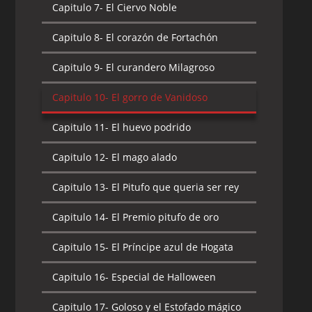
Capitulo 10-
El Pitufo Refugiado
Capitulo 7-
El Ciervo Noble
Capitulo 9-
El Pitufo Renegado
Capitulo 11-
El pitufo robotín
Capitulo 8-
El corazón de Fortachón
Capitulo 10-
El primer Telepitufo
Capitulo 12-
El Rey Pitufo
Capitulo 9-
El curandero Milagroso
Capitulo 11-
La Amiga de Pitufina
Capitulo 13-
Gargamel El Generoso
Capitulo 10-
El gorro de Vanidoso
Capitulo 12-
La brigada de los pitufos
Capitulo 14-
La abominable bestia de las
Capitulo 11-
El huevo podrido
nieves
Capitulo 13-
La Burbuja de Miedoso
Capitulo 12-
El mago alado
Capitulo 15-
La Abso-Pitufiasombrosa
Capitulo 14-
La Ciudad Perdida de Yore
máquina
Capitulo 13-
El Pitufo que queria ser rey
Capitulo 15-
La formula aniquiladora
Capitulo 16-
La fuente de la Pitufo-
Capitulo 14-
El Premio pitufo de oro
Juventud
Capitulo 16-
La Plaga Azul
Capitulo 15-
El Príncipe azul de Hogata
Capitulo 17-
La Hechipituficera Hogata
Capitulo 17-
La varita mágica
Capitulo 16-
Especial de Halloween
Capitulo 18-
La Mixtura amplificadora
Capitulo 18-
La venganza de Los Pitufos
Capitulo 17-
Goloso y el Estofado mágico