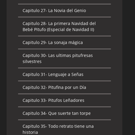
Capitulo 28-
Torpe adivina el futuro
Capitulo 29-
Sir Fortachón
Capitulo 27-
La Novia del Genio
Capitulo 29-
Una buena acción merece
Capitulo 30-
Superpitufo
Capitulo 28-
La primera Navidad del
otra
Bebé Pitufo (Especial de Navidad II)
Capitulo 30-
Una buena acción merece
Capitulo 29-
La sonaja mágica
otra
Capitulo 30-
Las ultimas pitufresas
Capitulo 31-
¿Como hacer un Arcoiris?
silvestres
Capitulo 31-
Lenguaje a Señas
Capitulo 32-
Pitufina por un Día
Capitulo 33-
Pitufos Leñadores
Capitulo 34-
Que suerte tan torpe
Capitulo 35-
Todo retrato tiene una
historia