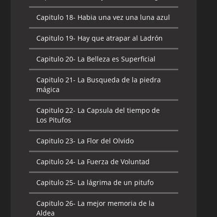
Capitulo 19-
La Pitufina
Capitulo 19-
Las aventuras del Robin
Capitulo 18-
Habia una vez una luna azul
Pitufo
Capitulo 20-
Las zapatillas de Pitufina
Capitulo 19-
Hay que atrapar al Ladrón
Capitulo 20-
Los Pitufos Celestiales
Capitulo 21-
Los Comediantes
Capitulo 20-
La Belleza es Superficial
Capitulo 21-
Los Tres Pitufos
Capitulo 22-
Los pitufos y el pájaro
Mosqueteros
Horripitufante
Capitulo 21-
La Busqueda de la piedra
mágica
Capitulo 22-
No desperdicies Pitufo_Los
Capitulo 23-
Los Pitufos y el Árbol de
Pitufos Helados
dinero
Capitulo 22-
La Capsula del tiempo de
Los Pitufos
Capitulo 23-
No quiero flores
Capitulo 24-
Los poderes de Papá Pitufo
Capitulo 23-
La Flor del Olvido
Capitulo 24-
Pitufo Dormilón
Capitulo 25-
Paraiso Pitufo
Capitulo 24-
La Fuerza de Voluntad
Capitulo 25-
Pitufos al Mar
Capitulo 26-
Pitufina y el Dragón
Capitulo 25-
La lágrima de un pitufo
Capitulo 26-
Poema al tiempo
Capitulo 27-
Poeta y Pintor
Capitulo 26-
La mejor memoria de la
Capitulo 27-
Por amor a Gargamel
Capitulo 28-
Romeo y Pitufeta
Aldea