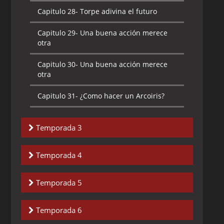
Capitulo 28-
Torpe adivina el futuro
Capitulo 29-
Sir Fortachón
Capitulo 29-
Una buena acción merece
Capitulo 30-
Superpitufo
otra
Capitulo 30-
Una buena acción merece
otra
Capitulo 31-
¿Como hacer un Arcoiris?
Temporada 3
Capitulo 1-
Armonía, La estrella de la
Temporada 4
función
Capitulo 1-
Desayuno con Goloso
Capitulo 2-
A todas las criaturas grandes
Temporada 5
y pequeñas
Capitulo 2-
El amigo más pitufo
Capitulo 1-
Aquel que ría el último
Temporada 6
Capitulo 3-
De tal palo tal astilla
Capitulo 3-
El amigo más pitufo