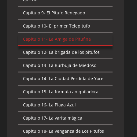
Capitulo 10-
El Pitufo Refugiado
Capitulo 9-
El Pitufo Renegado
Capitulo 11-
El pitufo robotín
Capitulo 10-
El primer Telepitufo
Capitulo 12-
El Rey Pitufo
Capitulo 11-
La Amiga de Pitufina
Capitulo 13-
Gargamel El Generoso
Capitulo 12-
La brigada de los pitufos
Capitulo 14-
La abominable bestia de las
nieves
Capitulo 13-
La Burbuja de Miedoso
Capitulo 15-
La Abso-Pitufiasombrosa
Capitulo 14-
La Ciudad Perdida de Yore
máquina
Capitulo 15-
La formula aniquiladora
Capitulo 16-
La fuente de la Pitufo-
Juventud
Capitulo 16-
La Plaga Azul
Capitulo 17-
La Hechipituficera Hogata
Capitulo 17-
La varita mágica
Capitulo 18-
La Mixtura amplificadora
Capitulo 18-
La venganza de Los Pitufos