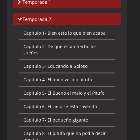
Temporada 1
Capitulo 1-
Ahora lo Pitufeas y ahora no /
Temporada 2
La Gran Sequía
Capitulo 1-
Bien esta lo que bien acaba
Capitulo 2-
El amigo más pitufo
Capitulo 2-
De que están hecho los
Capitulo 3-
El Astropitufo
sueños
Capitulo 4-
El Bromista burlado
Capitulo 3-
Educando a Goloso
Capitulo 5-
El centésimo Pitufo
Capitulo 4-
El buen vecino pitufo
Capitulo 6-
El huevo mágico
Capitulo 5-
El Bueno el malo y el Pitufo
Capitulo 7-
El Mal Genio
Capitulo 6-
El cielo se esta cayendo
Capitulo 8-
El Pitufo Aprendiz
Capitulo 7-
El pequeño gigante
Capitulo 9-
El Pitufo Hechicero
Capitulo 8-
El pitufo que no podía decir
que no