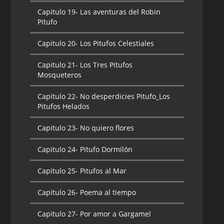
Capitulo 19-
La Pitufina
Capitulo 19-
Las aventuras del Robin
Pitufo
Capitulo 20-
Las zapatillas de Pitufina
Capitulo 20-
Los Pitufos Celestiales
Capitulo 21-
Los Comediantes
Capitulo 21-
Los Tres Pitufos
Capitulo 22-
Los pitufos y el pájaro
Mosqueteros
Horripitufante
Capitulo 22-
No desperdicies Pitufo_Los
Capitulo 23-
Los Pitufos y el Árbol de
Pitufos Helados
dinero
Capitulo 23-
No quiero flores
Capitulo 24-
Los poderes de Papá Pitufo
Capitulo 24-
Pitufo Dormilón
Capitulo 25-
Paraiso Pitufo
Capitulo 25-
Pitufos al Mar
Capitulo 26-
Pitufina y el Dragón
Capitulo 26-
Poema al tiempo
Capitulo 27-
Poeta y Pintor
Capitulo 27-
Por amor a Gargamel
Capitulo 28-
Romeo y Pitufeta