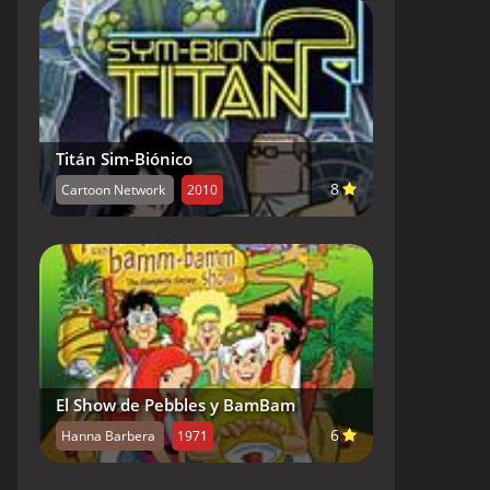
Titán Sim-Biónico
8
Cartoon Network
2010
El Show de Pebbles y BamBam
6
Hanna Barbera
1971