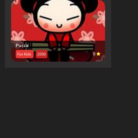
Pucca
8
Fox Kids
2006