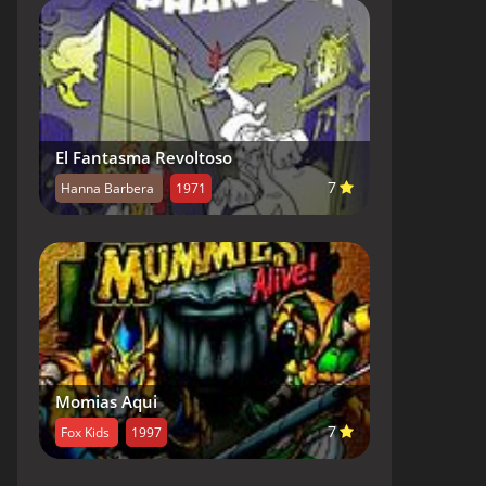
El Fantasma Revoltoso
7
Hanna Barbera
1971
Momias Aqui
7
Fox Kids
1997