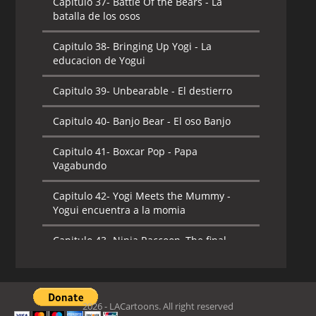
Capitulo 37-
Battle Of the Bears - La
batalla de los osos
Capitulo 38-
Bringing Up Yogi - La
educacion de Yogui
Capitulo 39-
Unbearable - El destierro
Capitulo 40-
Banjo Bear - El oso Banjo
Capitulo 41-
Boxcar Pop - Papa
Vagabundo
Capitulo 42-
Yogi Meets the Mummy -
Yogui encuentra a la momia
Capitulo 43-
Ninja Raccoon, The final
Shogun - Mapache ninja, el reencuentro
final
Capitulo 44-
The Not So Great Escape - El
2026 - LACartoons. All right reserved
no tan grande escapista