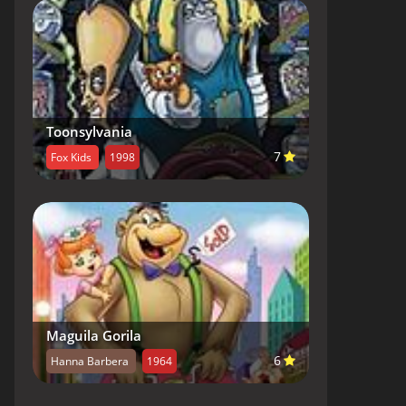
Toonsylvania
7
Fox Kids
1998
Maguila Gorila
6
Hanna Barbera
1964