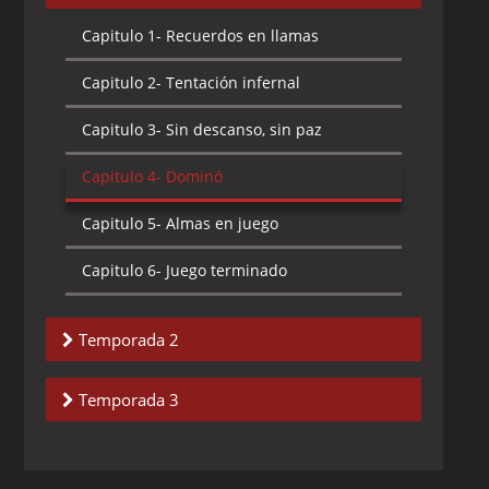
Capitulo 1-
Recuerdos en llamas
Capitulo 2-
Tentación infernal
Capitulo 3-
Sin descanso, sin paz
Capitulo 4-
Dominó
Capitulo 5-
Almas en juego
Capitulo 6-
Juego terminado
Temporada 2
Capitulo 7-
Hogar, amargo hogar
Temporada 3
Capitulo 8-
Acceso denegado
Capitulo 13-
El asesino de mentes
Capitulo 9-
Colores de la sangre