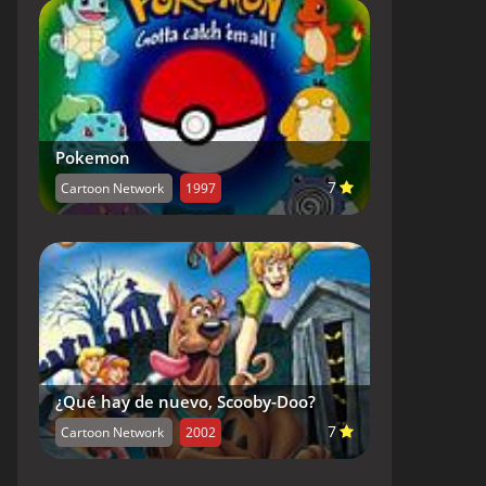
Pokemon
7
Cartoon Network
1997
¿Qué hay de nuevo, Scooby-Doo?
7
Cartoon Network
2002