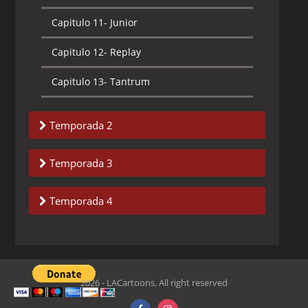
Capitulo 11-
Junior
Capitulo 12-
Replay
Capitulo 13-
Tantrum
Temporada 2
Capitulo 1-
The Big Leagues
Temporada 3
Capitulo 2-
Power Play
Capitulo 1-
Hard as Nails
Temporada 4
Capitulo 3-
Brother-Sister Act
Capitulo 2-
Gear
Capitulo 1-
Future Shock
Capitulo 4-
Static Shaq
Capitulo 3-
Static in Africa
Capitulo 2-
She-Back!
Capitulo 5-
Frozen Out
Capitulo 4-
She-Bang
2026 - LACartoons. All right reserved
Capitulo 3-
Out of Africa
Capitulo 6-
Sunspots