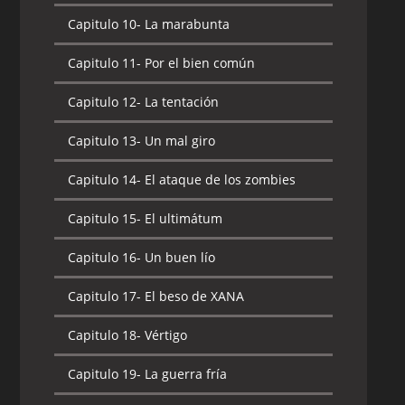
Capitulo 11-
Plagados
Capitulo 10-
La marabunta
Capitulo 12-
Enjambre al ataque
Capitulo 11-
Por el bien común
Capitulo 13-
Justo a tiempo
Capitulo 12-
La tentación
Capitulo 14-
La trampa
Capitulo 13-
Un mal giro
Capitulo 15-
Atuendo de Risa
Capitulo 14-
El ataque de los zombies
Capitulo 16-
Claustrofobia
Capitulo 15-
El ultimátum
Capitulo 17-
Amnesia
Capitulo 16-
Un buen lío
Capitulo 18-
Música asesina
Capitulo 17-
El beso de XANA
Capitulo 19-
Frontera
Capitulo 18-
Vértigo
Capitulo 20-
Los robots
Capitulo 19-
La guerra fría
Capitulo 21-
Zona de gravedad cero