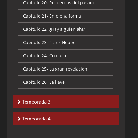
Capitulo 20-
Recuerdos del pasado
Capitulo 22-
Rutina
Capitulo 21-
En plena forma
Capitulo 23-
A rocanrolear
Capitulo 22-
¿Hay alguien ahí?
Capitulo 24-
Canal fantasma
Capitulo 23-
Franz Hopper
Capitulo 25-
Código: Tierra
Capitulo 24-
Contacto
Capitulo 26-
Inicio falso
Capitulo 25-
La gran revelación
Capitulo 26-
La llave
Temporada 3
Capitulo 1-
Directo al corazon
Temporada 4
Capitulo 2-
Lyoko menos uno
Capitulo 1-
El regreso de William (SUB)