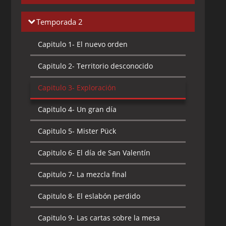
Capitulo 1-
Un Godzilla de peluche
Temporada 2
Capitulo 2-
Ver para creer
Capitulo 1-
El nuevo orden
Capitulo 3-
Vacaciones en la niebla
Capitulo 2-
Territorio desconocido
Capitulo 4-
El diario de Ulrich
Capitulo 3-
Exploración
Capitulo 5-
Un gran virus
Capitulo 4-
Un gran día
Capitulo 6-
Cruel dilema
Capitulo 5-
Mister Pück
Capitulo 7-
Problema de imagen
Capitulo 6-
El día de San Valentín
Capitulo 8-
Fin de la toma
Capitulo 7-
La mezcla final
Capitulo 9-
Satélite
Capitulo 8-
El eslabón perdido
Capitulo 10-
La chica de mis sueños
Capitulo 9-
Las cartas sobre la mesa