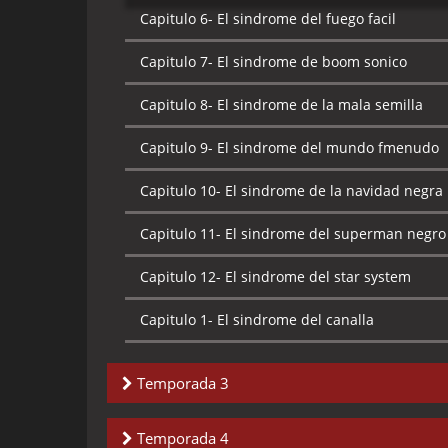
Capitulo 7-
El sindrome del symbiote
Capitulo 6-
El sindrome del fuego facil
Capitulo 8-
El sindrome del adios cosa mia
Capitulo 7-
El sindrome de boom sonico
Capitulo 9-
El sindrome del vinculo psiquico
Capitulo 8-
El sindrome de la mala semilla
Capitulo 10-
El sindrome del viaje mental
Capitulo 9-
El sindrome del mundo fmenudo
Capitulo 11-
El sindrome del sueño eterno
Capitulo 10-
El sindrome de la navidad negra
Capitulo 12-
El sindrome de me case con un a
Capitulo 11-
El sindrome del superman negro
Capitulo 13-
El sindrome de no tomar prision
Capitulo 12-
El sindrome del star system
Capitulo 1-
El sindrome del canalla
Temporada 3
Capitulo 2-
El sindrome del gusano
Temporada 4