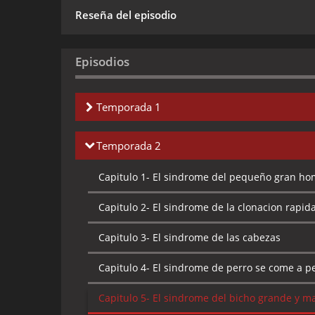
Reseña del episodio
Episodios
Temporada 1
Capitulo 1-
El sindrome de la larga despedida
Temporada 2
Capitulo 2-
El sindrome de Buzzard
Capitulo 1-
El sindrome del pequeño gran ho
Capitulo 3-
El sindrome del guau guau irritab
Capitulo 2-
El sindrome de la clonacion rapid
Capitulo 4-
El sindrome de alfa
Capitulo 3-
El sindrome de las cabezas
Capitulo 5-
El sindrome de la operacion encub
Capitulo 4-
El sindrome de perro se come a p
Capitulo 6-
El sindrome del neurilazador
Capitulo 5-
El sindrome del bicho grande y m