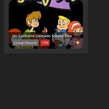
Un Cachorro Llamado Scooby Doo
7
Cartoon Network
1988