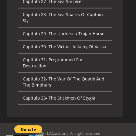
Capitulo 27-
The Sea Sorcerer
Capitulo 28-
The Sea Snares Of Captain
Sly
Capitulo 29-
The Undersea Trojan Horse
Capitulo 30-
The Vicious Villainy Of Vassa
Capitulo 31-
Programmed For
Destruction
Capitulo 32-
The War Of The Quatix And
The Bimphars
Capitulo 33-
The Stickmen Of Stygia
Capitulo 34-
Three Wishes To Trouble
Capitulo 35-
The Silver Sphere
2026 - LACartoons. All right reserved