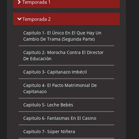
Temporada 1
Capitulo 1-
La Tina Caliente
Temporada 2
Capitulo 2-
El Sucio Secreto De Clara
Capitulo 1-
El Único En El Que Hay Un
Cambio De Trama (Segunda Parte)
Capitulo 3-
Reventón Gay
Capitulo 2-
Morocha Contra El Director
Capitulo 4-
Competencia De Comida
De Educación
Capitulo 5-
La Otra Prima
Capitulo 3-
Capitanazo Imbécil
Capitulo 6-
Pizza Con Salchicha
Capitulo 4-
El Pacto Matrimonial De
Capitanazo
Capitulo 7-
El Único En El Que Hay Un
Cambio De Trama (Primera Parte)
Capitulo 5-
Leche Bebés
Capitulo 6-
Fantasmas En El Casino
Capitulo 7-
Súper Niñera