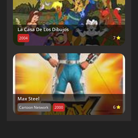
Capitulo 9-
I've Got Glue Babe
Capitulo 10-
Wag The Witch
La Casa De Los Dibujos
Capitulo 11-
The Most Dangerous Witch
7
2004
Capitulo 12-
Picture Perfect
Capitulo 13-
Has Anybody Seen My Quigley
Capitulo 14-
Extreme Harvey
Capitulo 15-
Stage Fright
Capitulo 16-
The Senses Shattering
Max Steel
Adventures Of Captain Harvtastic
6
Cartoon Network
2000
Capitulo 17-
Once Upon A Whine
Capitulo 18-
Field Trippin