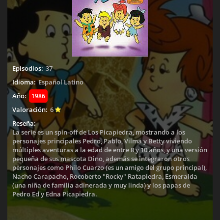
Episodios:
37
Idioma:
Español Latino
Año:
1986
Valoración:
6
Reseña:
La serie es un spin-off de Los Picapiedra, mostrando a los
personajes principales Pedro, Pablo, Vilma y Betty viviendo
múltiples aventuras a la edad de entre 8 y 10 años, y una versión
pequeña de sus mascota Dino, además se integraron otros
personajes como Philo Cuarzo (es un amigo del grupo principal),
Nacho Carapacho, Rocoberto "Rocky" Ratapiedra, Esmeralda
(una niña de familia adinerada y muy linda) y los papas de
Pedro Ed y Edna Picapiedra.