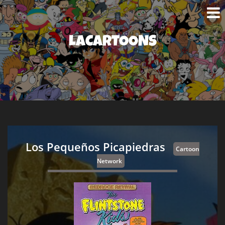
LACARTOONS
Los Pequeños Picapiedras
Cartoon
Network