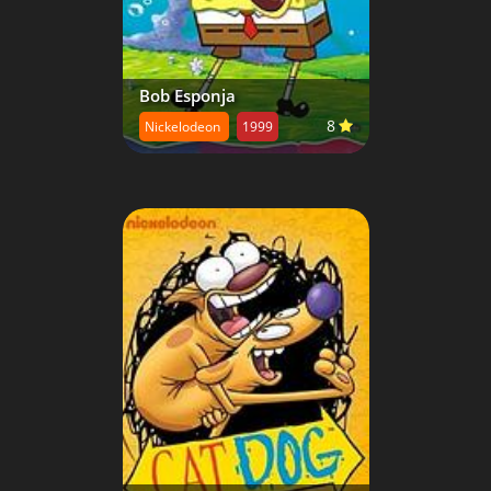
Bob Esponja
8
Nickelodeon
1999