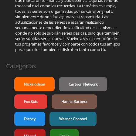
que marcaron tú infancia y adolescencia, aquí las tendrás
todas tal cual como las recuerdas. La temática es simple,
todas las series son organizadas por su canal original o
simplemente donde fue alguna vez transmitida. Las
actualizaciones de las series se estarán realizando
semanalmente dependiendo la dificultad de las mismas
donde no solo se subirán series clásicas, sino que también
serán subidas series nuevas. Vuelve a vivir la emoción de
tus programas favoritos y comparte con todos tus amigos
para que ellos también lo disfruten tanto como tú.
Categorías
Nickelodeon
Cartoon Network
Fox Kids
Hanna Barbera
Disney
Warner Channel