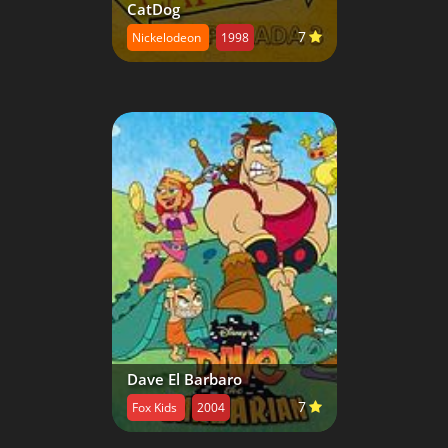
CatDog
7
Nickelodeon
1998
Dave El Barbaro
7
Fox Kids
2004