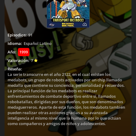
Episodios:
91
Idioma:
Español Latino
Año:
1999
Valoración:
7
Reseña:
La serie transcurre en el año 2122, en el cual existen los
medabots, un grupo de robots activados por un chip llamado
medalla que contiene su conciencia, personalidad y recuerdos.
La principal función de los medabots es realizar
enfrentamientos de combate deportivo entre sí, llamados
robobatallas, dirigidas por sus dueños, que son denominados
medaguerreros. Aparte de esta función, los medabots también
pueden realizar otras acciones gracias a su avanzada
inteligencia al mismo nivel que la humana por lo que actúan
como compañeros y amigos de niños y adolescentes.