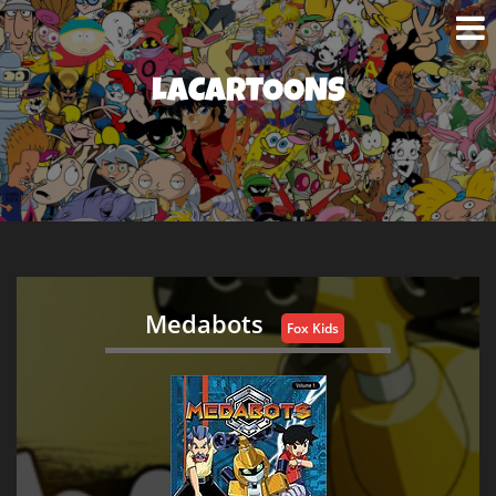
LACARTOONS
Medabots
Fox Kids