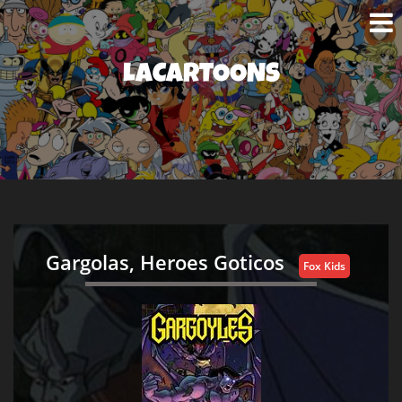
LACARTOONS
Gargolas, Heroes Goticos
Fox Kids