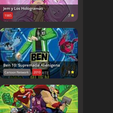
Jem y Los Hologramas
7
1985
Ben 10: Supremacia Alienigena
8
Cartoon Network
2010