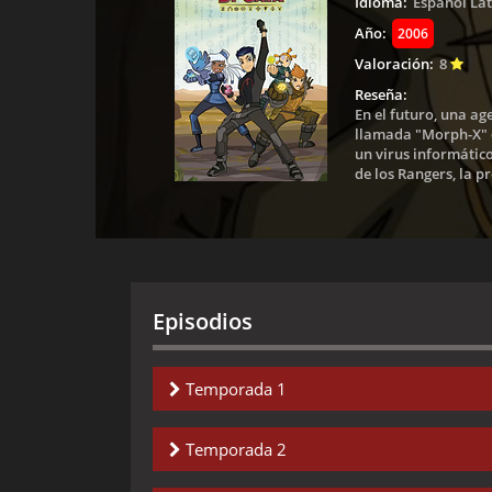
Idioma:
Español La
Año:
2006
Valoración:
8
Reseña:
En el futuro, una a
llamada "Morph-X" c
un virus informátic
de los Rangers, la 
Episodios
Temporada 1
Capitulo 1-
Trouble in Paradise
Temporada 2
Capitulo 2-
The Road Less Traveled