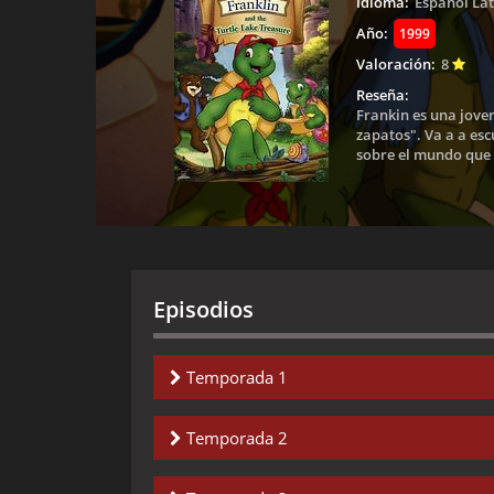
Idioma:
Español La
Año:
1999
Valoración:
8
Reseña:
Frankin es una joven
zapatos". Va a a es
sobre el mundo que l
Episodios
Temporada 1
Capitulo 1-
Franklin Plays the Game-Frank
Temporada 2
Capitulo 2-
Hurry Up Franklin-Franklin's 
Capitulo 1-
Franklin's Visitor-Franklin's 