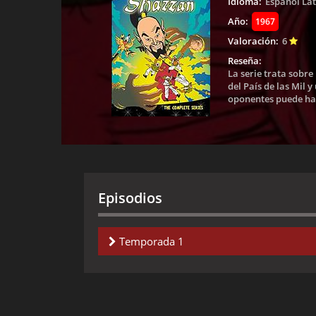
Idioma:
Español La
Año:
1967
Valoración:
6
Reseña:
La serie trata sobr
del País de las Mil
oponentes puede hace
Episodios
Temporada 1
Capitulo 1-
El Jefe de los Ladrones
Capitulo 2-
El Cazador Malo