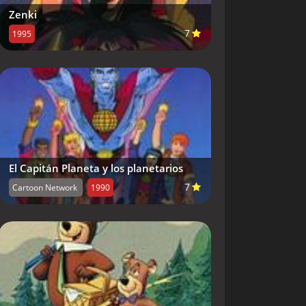
Zenki
7
1995
El Capitán Planeta y los planetarios
7
Cartoon Network
1990